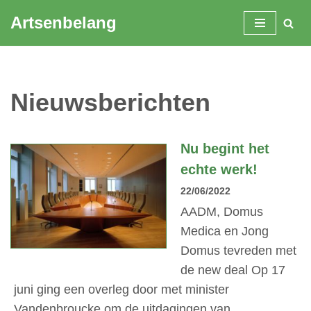
Artsenbelang
Spring
naar
de
inhoud
Nieuwsberichten
Nu begint het
echte werk!
22/06/2022
AADM, Domus
Medica en Jong
Domus tevreden met
de new deal Op 17
juni ging een overleg door met minister
Vandenbroucke om de uitdagingen van…