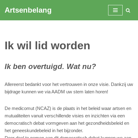
Artsenbelang
Spring
naar
de
inhoud
Ik wil lid worden
Ik ben overtuigd. Wat nu?
Allereerst bedankt voor het vertrouwen in onze visie. Dankzij uw
bijdrage kunnen we via AADM uw stem laten horen!
De medicomut (NCAZ) is de plaats in het beleid waar artsen en
mutualiteiten vanuit verschillende visies en inzichten via een
democratisch debat vormgeven aan het gezondheidsbeleid en
het geneeskundebeleid in het bijzonder.
Door deel te nemen aan dit democratisch debat kunnen we aan