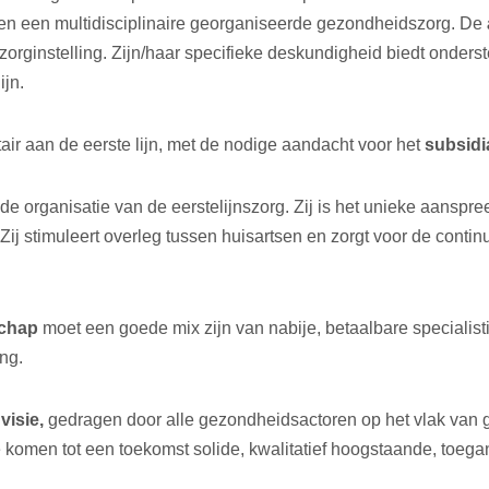
nen een multidisciplinaire georganiseerde gezondheidszorg. De
n zorginstelling. Zijn/haar specifieke deskundigheid biedt onder
ijn.
ir aan de eerste lijn, met de nodige aandacht voor het
subsidia
n de organisatie van de eerstelijnszorg. Zij is het unieke aansp
 Zij stimuleert overleg tussen huisartsen en zorgt voor de contin
schap
moet een goede mix zijn van nabije, betaalbare specialis
ng.
visie,
gedragen door alle gezondheidsactoren op het vlak van
 komen tot een toekomst solide, kwalitatief hoogstaande, toega